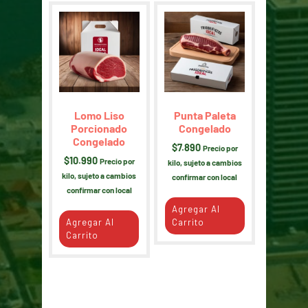
Lomo Liso
Punta Paleta
Porcionado
Congelado
Congelado
$
7.890
Precio por
$
10.990
Precio por
kilo, sujeto a cambios
kilo, sujeto a cambios
confirmar con local
confirmar con local
Agregar Al
Agregar Al
Carrito
Carrito