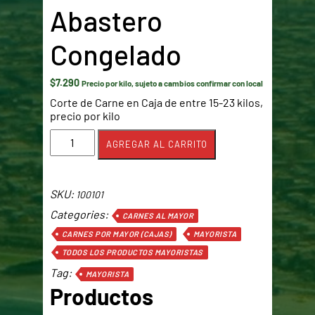
Abastero
Congelado
$
7.290
Precio por kilo, sujeto a cambios confirmar con local
Corte de Carne en Caja de entre 15-23 kilos,
precio por kilo
Abastero
AGREGAR AL CARRITO
Congelado
cantidad
SKU:
100101
Categories:
CARNES AL MAYOR
CARNES POR MAYOR (CAJAS)
MAYORISTA
TODOS LOS PRODUCTOS MAYORISTAS
Tag:
MAYORISTA
Productos