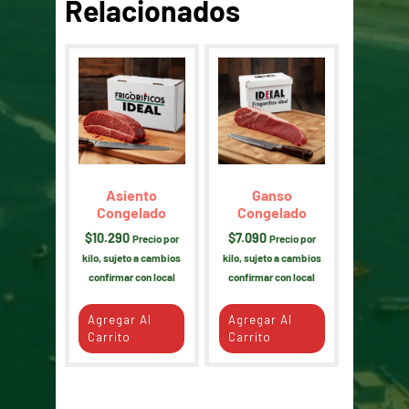
Relacionados
Asiento
Ganso
Congelado
Congelado
$
10.290
$
7.090
Precio por
Precio por
kilo, sujeto a cambios
kilo, sujeto a cambios
confirmar con local
confirmar con local
Agregar Al
Agregar Al
Carrito
Carrito