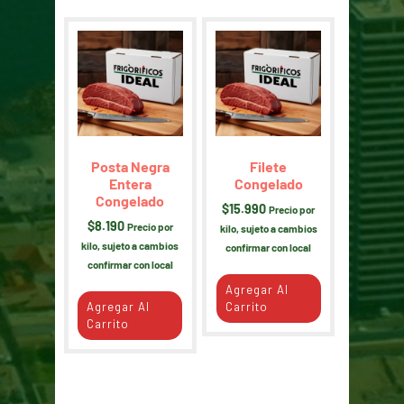
Posta Negra
Filete
Entera
Congelado
Congelado
$
15.990
Precio por
$
8.190
Precio por
kilo, sujeto a cambios
kilo, sujeto a cambios
confirmar con local
confirmar con local
Agregar Al
Agregar Al
Carrito
Carrito