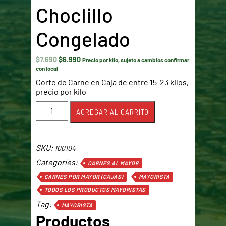
Choclillo
Congelado
El
El
$
7.690
$
6.990
Precio por kilo, sujeto a cambios confirmar
precio
precio
con local
original
actual
Corte de Carne en Caja de entre 15-23 kilos,
era:
es:
precio por kilo
$7.690.
$6.990.
Choclillo
AGREGAR AL CARRITO
Congelado
cantidad
SKU:
100104
Categories:
CARNES AL MAYOR
CARNES POR MAYOR (CAJAS)
MAYORISTA
TODOS LOS PRODUCTOS MAYORISTAS
Tag:
MAYORISTA
Productos