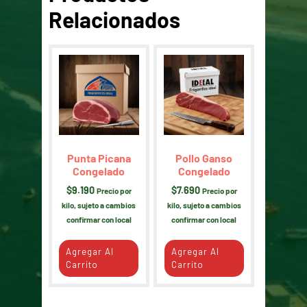
Relacionados
Punta Picana
Pollo Ganso
Congelado
Congelado
$
9.190
$
7.690
Precio por
Precio por
kilo, sujeto a cambios
kilo, sujeto a cambios
confirmar con local
confirmar con local
Agregar Al
Agregar Al
Carrito
Carrito