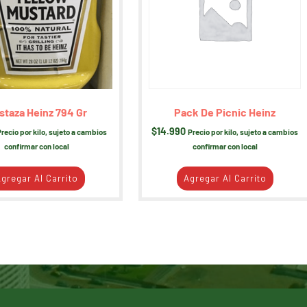
staza Heinz 794 Gr
Pack De Picnic Heinz
$
14.990
Precio por kilo, sujeto a cambios
Precio por kilo, sujeto a cambios
confirmar con local
confirmar con local
gregar Al Carrito
Agregar Al Carrito