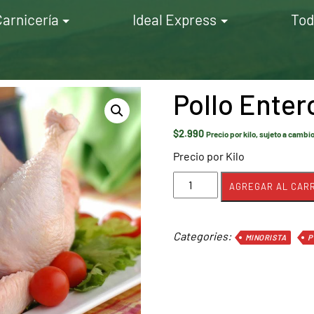
Carnicería
Ideal Express
Tod
Pollo Enter
$
2.990
Precio por kilo, sujeto a cambi
Precio por Kilo
Pollo
AGREGAR AL CARR
Entero
cantidad
Categories:
MINORISTA
P