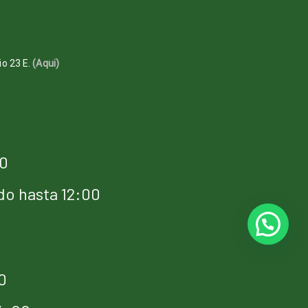
io 23 E.
(Aqui)
00
do hasta 12:00
0