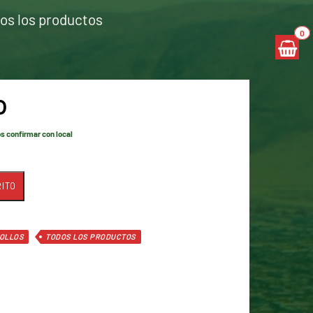
os los productos
0
o
os confirmar con local
ITO
OLLOS
TODOS LOS PRODUCTOS