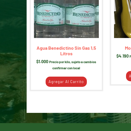
Agua Benedictino Sin Gas 1,5
Mo
Litros
$
4.190
$
1.000
Precio por kilo, sujeto a cambios
confirmar con local
A
Agregar Al Carrito