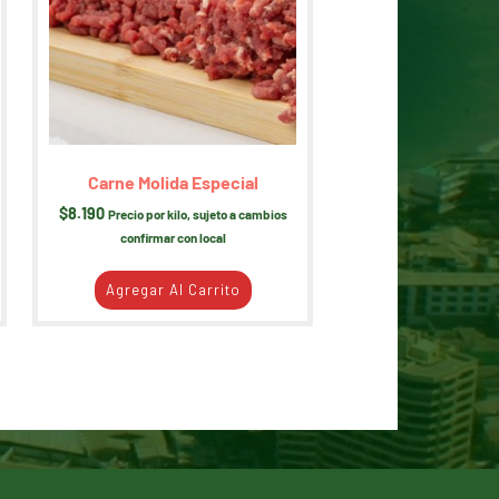
Carne Molida Especial
$
8.190
Precio por kilo, sujeto a cambios
confirmar con local
Agregar Al Carrito