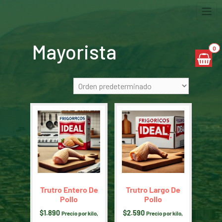
Skip
to
content
Mayorista
0
Trutro Entero De
Trutro Largo De
Pollo
Pollo
$
1.890
$
2.590
Precio por kilo,
Precio por kilo,