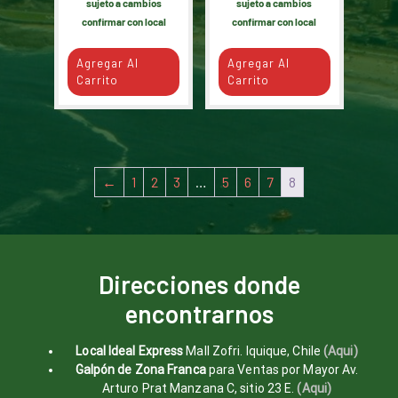
sujeto a cambios
sujeto a cambios
confirmar con local
confirmar con local
Agregar Al
Agregar Al
Carrito
Carrito
←
1
2
3
…
5
6
7
8
Direcciones donde
encontrarnos
Local Ideal Express
Mall Zofri. Iquique, Chile
(Aqui)
Galpón de Zona Franca
para Ventas por Mayor Av.
Arturo Prat Manzana C, sitio 23 E.
(Aqui)