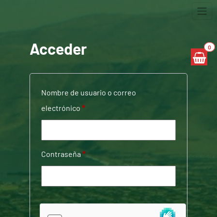
Skip
to
content
Acceder
0
Nombre de usuario o correo
Obligatorio
electrónico
*
Obligatorio
Contraseña
*